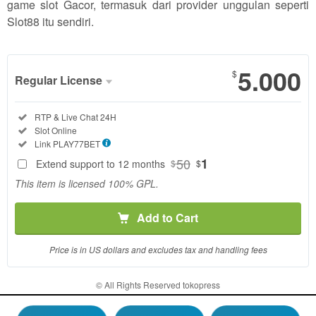
game slot Gacor, termasuk dari provider unggulan seperti
Slot88 itu sendiri.
5.000
$
Regular License
Regular
Included:
RTP & Live Chat 24H
License
Included:
Slot Online
SELECTED
Included:
Link PLAY77BET
37
$
50
1
Extend support to 12 months
$
$
Use, by
This item is licensed 100% GPL.
you or
one
Add to Cart
client, in
a single
end
Price is in US dollars and excludes tax and handling fees
product
which
© All Rights Reserved tokopress
end
Contact the Envato Market Help Team
users