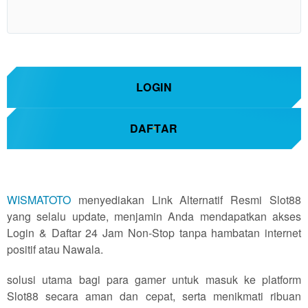
Show More
LOGIN
DAFTAR
WISMATOTO
menyediakan Link Alternatif Resmi Slot88
yang selalu update, menjamin Anda mendapatkan akses
Login & Daftar 24 Jam Non-Stop tanpa hambatan internet
positif atau Nawala.
solusi utama bagi para gamer untuk masuk ke platform
Slot88 secara aman dan cepat, serta menikmati ribuan