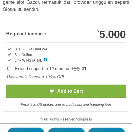
game slot Gacor, termasuk dari provider unggulan seperti
Slot88 itu sendiri.
5.000
$
Regular License
Regular
Included:
RTP & Live Chat 24H
License
Included:
Slot Online
SELECTED
Included:
Link WINSTAR4D
37
$
50
1
Extend support to 12 months
$
$
Use, by
This item is licensed 100% GPL.
you or
one
Add to Cart
client, in
a single
end
Price is in US dollars and excludes tax and handling fees
product
which
© All Rights Reserved tokopress
end
Contact the Envato Market Help Team
users