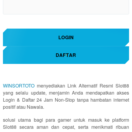
Show More
LOGIN
DAFTAR
WINSORTOTO
menyediakan Link Alternatif Resmi Slot88
yang selalu update, menjamin Anda mendapatkan akses
Login & Daftar 24 Jam Non-Stop tanpa hambatan internet
positif atau Nawala.
solusi utama bagi para gamer untuk masuk ke platform
Slot88 secara aman dan cepat, serta menikmati ribuan