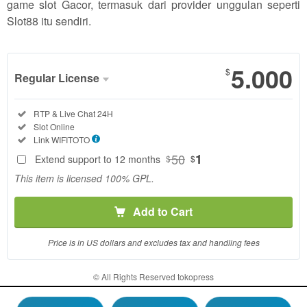
game slot Gacor, termasuk dari provider unggulan seperti
Slot88 itu sendiri.
5.000
$
Regular License
Regular
Included:
RTP & Live Chat 24H
License
Included:
Slot Online
SELECTED
Included:
Link WIFITOTO
37
$
50
1
Extend support to 12 months
$
$
Use, by
This item is licensed 100% GPL.
you or
one
Add to Cart
client, in
a single
end
Price is in US dollars and excludes tax and handling fees
product
which
© All Rights Reserved tokopress
end
Contact the Envato Market Help Team
users