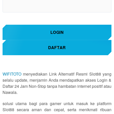
Show More
LOGIN
DAFTAR
WIFITOTO
menyediakan Link Alternatif Resmi Slot88 yang
selalu update, menjamin Anda mendapatkan akses Login &
Daftar 24 Jam Non-Stop tanpa hambatan internet positif atau
Nawala.
solusi utama bagi para gamer untuk masuk ke platform
Slot88 secara aman dan cepat, serta menikmati ribuan