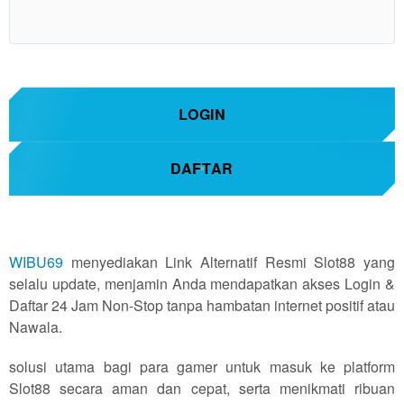
Show More
LOGIN
DAFTAR
WIBU69
menyediakan Link Alternatif Resmi Slot88 yang
selalu update, menjamin Anda mendapatkan akses Login &
Daftar 24 Jam Non-Stop tanpa hambatan internet positif atau
Nawala.
solusi utama bagi para gamer untuk masuk ke platform
Slot88 secara aman dan cepat, serta menikmati ribuan