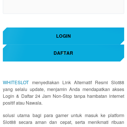
Show More
LOGIN
DAFTAR
WHITESLOT
menyediakan Link Alternatif Resmi Slot88
yang selalu update, menjamin Anda mendapatkan akses
Login & Daftar 24 Jam Non-Stop tanpa hambatan internet
positif atau Nawala.
solusi utama bagi para gamer untuk masuk ke platform
Slot88 secara aman dan cepat, serta menikmati ribuan