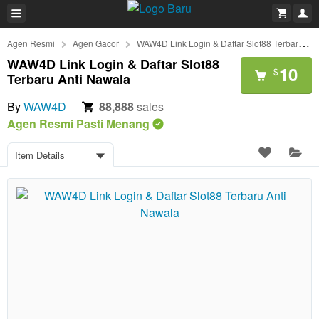
Agen Resmi
Agen Gacor
WAW4D Link Login & Daftar Slot88 Terbaru Anti Nawala
WAW4D Link Login & Daftar Slot88
10
$
Terbaru Anti Nawala
By
WAW4D
88,888
sales
Agen Resmi Pasti Menang
Item Details