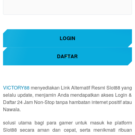
Show More
LOGIN
DAFTAR
VICTORY88
menyediakan Link Alternatif Resmi Slot88 yang
selalu update, menjamin Anda mendapatkan akses Login &
Daftar 24 Jam Non-Stop tanpa hambatan internet positif atau
Nawala.
solusi utama bagi para gamer untuk masuk ke platform
Slot88 secara aman dan cepat, serta menikmati ribuan