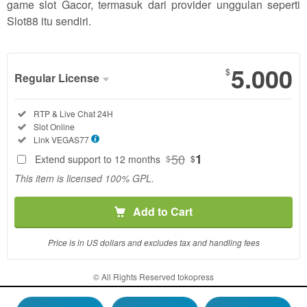
game slot Gacor, termasuk dari provider unggulan seperti
Slot88 itu sendiri.
5.000
$
Regular License
Regular
Included:
RTP & Live Chat 24H
License
Included:
Slot Online
SELECTED
Included:
Link VEGAS77
37
$
50
1
Extend support to 12 months
$
$
Use, by
This item is licensed 100% GPL.
you or
one
Add to Cart
client, in
a single
end
Price is in US dollars and excludes tax and handling fees
product
which
© All Rights Reserved tokopress
end
Contact the Envato Market Help Team
users