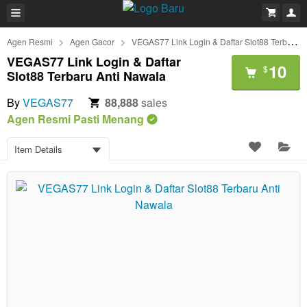
Agen Resmi
Agen Gacor
VEGAS77 Link Login & Daftar Slot88 Terbaru Anti Nawala
VEGAS77 Link Login & Daftar
10
$
Slot88 Terbaru Anti Nawala
By
VEGAS77
88,888
sales
Agen Resmi Pasti Menang
Item Details