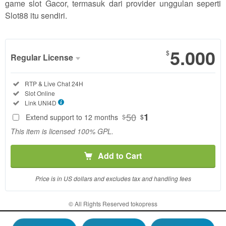
game slot Gacor, termasuk dari provider unggulan seperti
Slot88 itu sendiri.
5.000
$
Regular License
Regular
Included:
RTP & Live Chat 24H
License
Included:
Slot Online
SELECTED
Included:
Link UNI4D
37
$
50
1
Extend support to 12 months
$
$
Use, by
This item is licensed 100% GPL.
you or
one
Add to Cart
client, in
a single
end
Price is in US dollars and excludes tax and handling fees
product
which
© All Rights Reserved tokopress
end
Contact the Envato Market Help Team
users