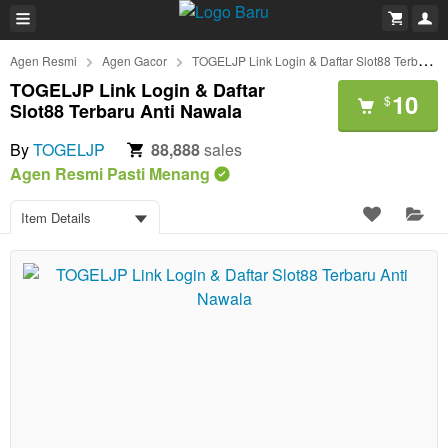
Agen Resmi
Agen Gacor
TOGELJP Link Login & Daftar Slot88 Terbaru Anti Nawala
TOGELJP Link Login & Daftar
10
$
Slot88 Terbaru Anti Nawala
By
TOGELJP
88,888
sales
Agen Resmi Pasti Menang
Item Details