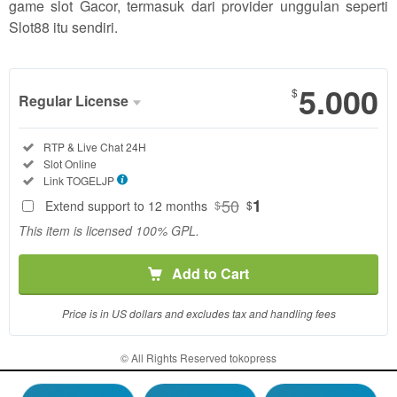
game slot Gacor, termasuk dari provider unggulan seperti
Slot88 itu sendiri.
5.000
$
Regular License
Regular
Included:
RTP & Live Chat 24H
License
Included:
Slot Online
SELECTED
Included:
Link TOGELJP
37
$
50
1
Extend support to 12 months
$
$
Use, by
This item is licensed 100% GPL.
you or
one
Add to Cart
client, in
a single
end
Price is in US dollars and excludes tax and handling fees
product
which
© All Rights Reserved tokopress
end
Contact the Envato Market Help Team
users