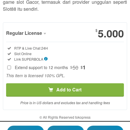
game slot Gacor, termasuk dari provider unggulan seperti
Slot88 itu sendiri.
5.000
$
Regular License
Regular
Included:
RTP & Live Chat 24H
License
Included:
Slot Online
SELECTED
Included:
Link SUPERBOLA
37
$
50
1
Extend support to 12 months
$
$
Use, by
This item is licensed 100% GPL.
you or
one
Add to Cart
client, in
a single
end
Price is in US dollars and excludes tax and handling fees
product
which
© All Rights Reserved tokopress
end
Contact the Envato Market Help Team
users