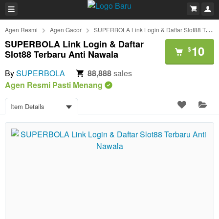
Agen Resmi
Agen Gacor
SUPERBOLA Link Login & Daftar Slot88 Terbaru Anti Nawala
SUPERBOLA Link Login & Daftar
10
$
Slot88 Terbaru Anti Nawala
By
SUPERBOLA
88,888
sales
Agen Resmi Pasti Menang
Item Details