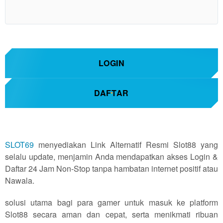
Show More
LOGIN
DAFTAR
SLOT69
menyediakan Link Alternatif Resmi Slot88 yang
selalu update, menjamin Anda mendapatkan akses Login &
Daftar 24 Jam Non-Stop tanpa hambatan internet positif atau
Nawala.
solusi utama bagi para gamer untuk masuk ke platform
Slot88 secara aman dan cepat, serta menikmati ribuan