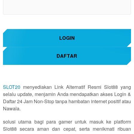
Show More
LOGIN
DAFTAR
SLOT20
menyediakan Link Alternatif Resmi Slot88 yang
selalu update, menjamin Anda mendapatkan akses Login &
Daftar 24 Jam Non-Stop tanpa hambatan internet positif atau
Nawala.
solusi utama bagi para gamer untuk masuk ke platform
Slot88 secara aman dan cepat, serta menikmati ribuan