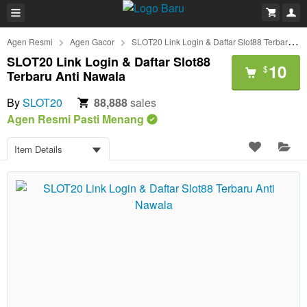
Agen Resmi
Agen Gacor
SLOT20 Link Login & Daftar Slot88 Terbaru Anti Nawala
SLOT20 Link Login & Daftar Slot88
10
$
Terbaru Anti Nawala
By
SLOT20
88,888
sales
Agen Resmi Pasti Menang
Item Details