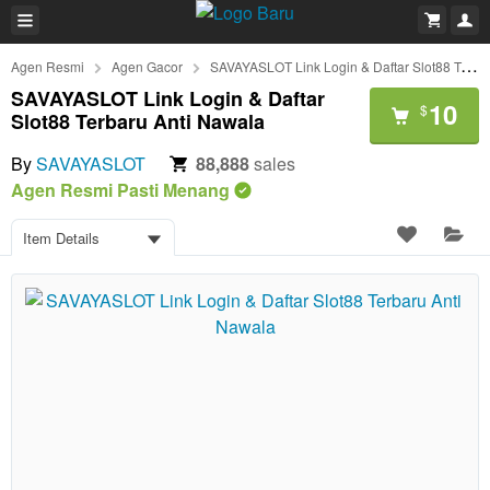
Agen Resmi
Agen Gacor
SAVAYASLOT Link Login & Daftar Slot88 Terbaru Anti Nawala
SAVAYASLOT Link Login & Daftar
10
$
Slot88 Terbaru Anti Nawala
By
SAVAYASLOT
88,888
sales
Agen Resmi Pasti Menang
Item Details