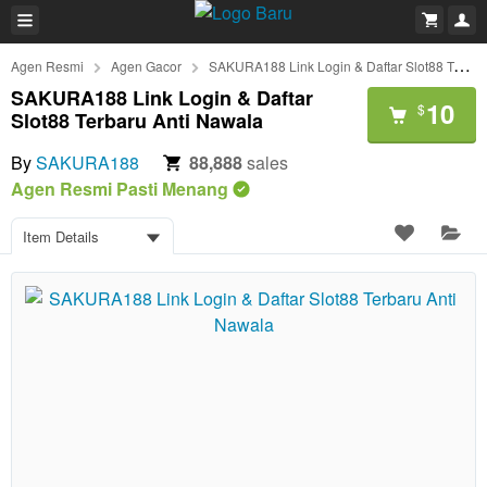
Agen Resmi
Agen Gacor
SAKURA188 Link Login & Daftar Slot88 Terbaru Anti Nawala
SAKURA188 Link Login & Daftar
10
$
Slot88 Terbaru Anti Nawala
By
SAKURA188
88,888
sales
Agen Resmi Pasti Menang
Item Details