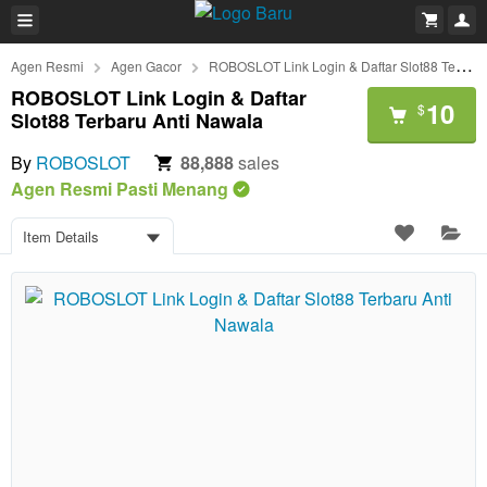
Agen Resmi
Agen Gacor
ROBOSLOT Link Login & Daftar Slot88 Terbaru Anti Nawala
ROBOSLOT Link Login & Daftar
10
$
Slot88 Terbaru Anti Nawala
By
ROBOSLOT
88,888
sales
Agen Resmi Pasti Menang
Item Details