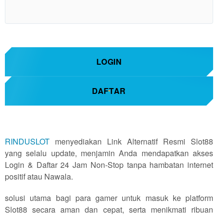
Show More
LOGIN
DAFTAR
RINDUSLOT
menyediakan Link Alternatif Resmi Slot88
yang selalu update, menjamin Anda mendapatkan akses
Login & Daftar 24 Jam Non-Stop tanpa hambatan internet
positif atau Nawala.
solusi utama bagi para gamer untuk masuk ke platform
Slot88 secara aman dan cepat, serta menikmati ribuan