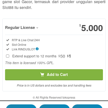
game slot Gacor, termasuk dari provider unggulan seperti
Slot88 itu sendiri.
5.000
$
Regular License
Regular
Included:
RTP & Live Chat 24H
License
Included:
Slot Online
SELECTED
Included:
Link RINDUSLOT
37
$
50
1
Extend support to 12 months
$
$
Use, by
This item is licensed 100% GPL.
you or
one
Add to Cart
client, in
a single
end
Price is in US dollars and excludes tax and handling fees
product
which
© All Rights Reserved tokopress
end
Contact the Envato Market Help Team
users