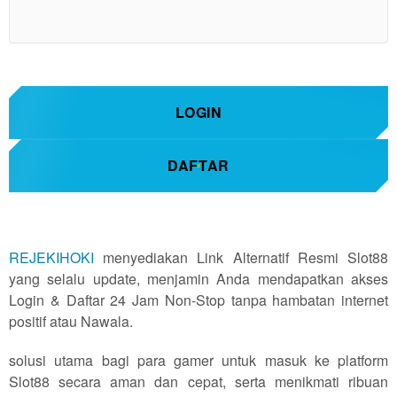
Show More
LOGIN
DAFTAR
REJEKIHOKI
menyediakan Link Alternatif Resmi Slot88
yang selalu update, menjamin Anda mendapatkan akses
Login & Daftar 24 Jam Non-Stop tanpa hambatan internet
positif atau Nawala.
solusi utama bagi para gamer untuk masuk ke platform
Slot88 secara aman dan cepat, serta menikmati ribuan