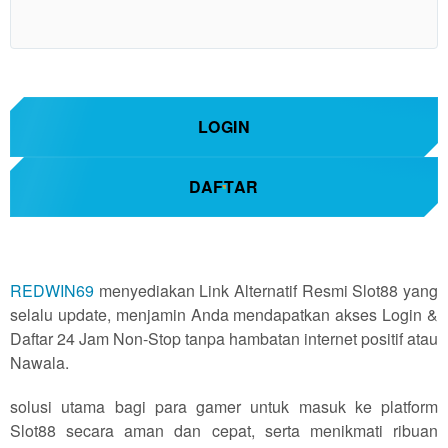
Show More
LOGIN
DAFTAR
REDWIN69
menyediakan Link Alternatif Resmi Slot88 yang
selalu update, menjamin Anda mendapatkan akses Login &
Daftar 24 Jam Non-Stop tanpa hambatan internet positif atau
Nawala.
solusi utama bagi para gamer untuk masuk ke platform
Slot88 secara aman dan cepat, serta menikmati ribuan