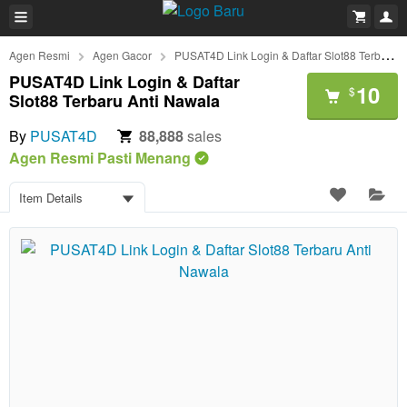
Agen Resmi
Agen Gacor
PUSAT4D Link Login & Daftar Slot88 Terbaru Anti Nawala
PUSAT4D Link Login & Daftar
10
$
Slot88 Terbaru Anti Nawala
By
PUSAT4D
88,888
sales
Agen Resmi Pasti Menang
Item Details