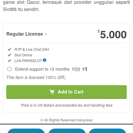
game slot Gacor, termasuk dari provider unggulan seperti
Slot88 itu sendiri.
5.000
$
Regular License
Regular
Included:
RTP & Live Chat 24H
License
Included:
Slot Online
SELECTED
Included:
Link PARISSLOT
37
$
50
1
Extend support to 12 months
$
$
Use, by
This item is licensed 100% GPL.
you or
one
Add to Cart
client, in
a single
end
Price is in US dollars and excludes tax and handling fees
product
which
© All Rights Reserved tokopress
end
Contact the Envato Market Help Team
users