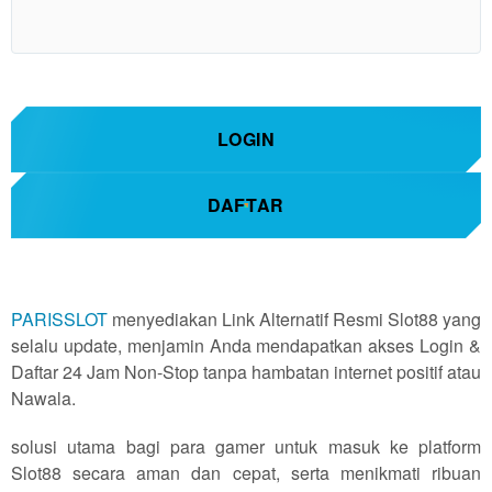
Show More
LOGIN
DAFTAR
PARISSLOT
menyediakan Link Alternatif Resmi Slot88 yang
selalu update, menjamin Anda mendapatkan akses Login &
Daftar 24 Jam Non-Stop tanpa hambatan internet positif atau
Nawala.
solusi utama bagi para gamer untuk masuk ke platform
Slot88 secara aman dan cepat, serta menikmati ribuan