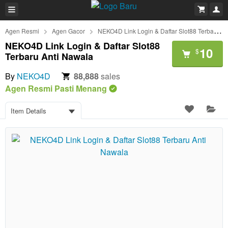
Agen Resmi
Agen Gacor
NEKO4D Link Login & Daftar Slot88 Terbaru Anti Nawala
NEKO4D Link Login & Daftar Slot88
10
$
Terbaru Anti Nawala
By
NEKO4D
88,888
sales
Agen Resmi Pasti Menang
Item Details