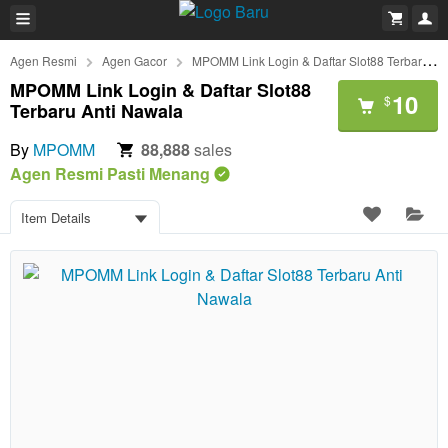
Agen Resmi
Agen Gacor
MPOMM Link Login & Daftar Slot88 Terbaru Anti Nawala
MPOMM Link Login & Daftar Slot88
10
$
Terbaru Anti Nawala
By
MPOMM
88,888
sales
Agen Resmi Pasti Menang
Item Details