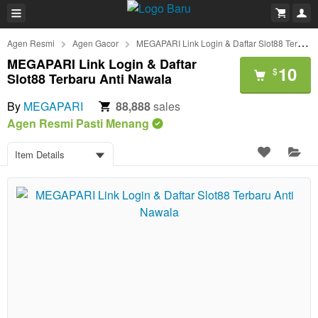
Agen Resmi
Agen Gacor
MEGAPARI Link Login & Daftar Slot88 Terbaru Anti Nawala
MEGAPARI Link Login & Daftar
10
$
Slot88 Terbaru Anti Nawala
By
MEGAPARI
88,888
sales
Agen Resmi Pasti Menang
Item Details