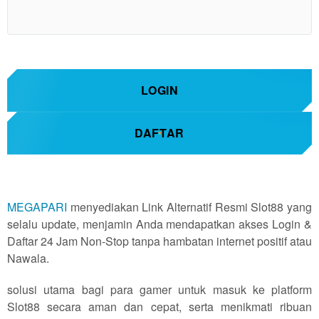
Show More
LOGIN
DAFTAR
MEGAPARI
menyediakan Link Alternatif Resmi Slot88 yang
selalu update, menjamin Anda mendapatkan akses Login &
Daftar 24 Jam Non-Stop tanpa hambatan internet positif atau
Nawala.
solusi utama bagi para gamer untuk masuk ke platform
Slot88 secara aman dan cepat, serta menikmati ribuan