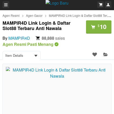
Agen Resmi
Agen Gacor
MAMPIR4D Link Login & Daftar Slot88 Terbaru Anti Nawala
MAMPIR4D Link Login & Daftar
10
$
Slot88 Terbaru Anti Nawala
By
MAMPIR4D
88,888
sales
Agen Resmi Pasti Menang
Item Details