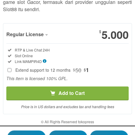
game slot Gacor, termasuk dari provider unggulan seperti
Slot88 itu sendiri.
5.000
$
Regular License
Regular
Included:
RTP & Live Chat 24H
License
Included:
Slot Online
SELECTED
Included:
Link MAMPIR4D
37
$
50
1
Extend support to 12 months
$
$
Use, by
This item is licensed 100% GPL.
you or
one
Add to Cart
client, in
a single
end
Price is in US dollars and excludes tax and handling fees
product
which
© All Rights Reserved tokopress
end
Contact the Envato Market Help Team
users