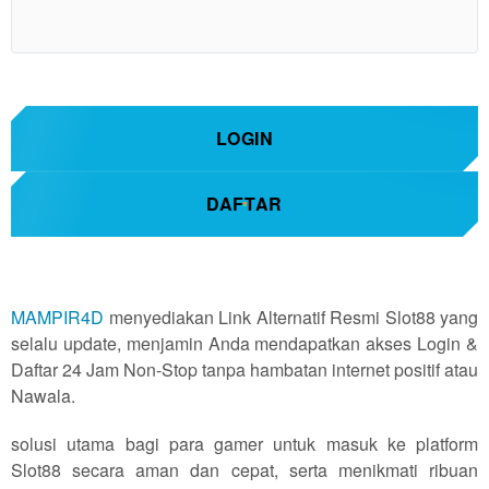
Show More
LOGIN
DAFTAR
MAMPIR4D
menyediakan Link Alternatif Resmi Slot88 yang
selalu update, menjamin Anda mendapatkan akses Login &
Daftar 24 Jam Non-Stop tanpa hambatan internet positif atau
Nawala.
solusi utama bagi para gamer untuk masuk ke platform
Slot88 secara aman dan cepat, serta menikmati ribuan