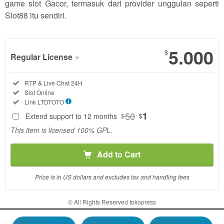
game slot Gacor, termasuk dari provider unggulan seperti
Slot88 itu sendiri.
5.000
$
Regular License
Regular
Included:
RTP & Live Chat 24H
License
Included:
Slot Online
SELECTED
Included:
Link LTDTOTO
37
$
50
1
Extend support to 12 months
$
$
Use, by
This item is licensed 100% GPL.
you or
one
Add to Cart
client, in
a single
end
Price is in US dollars and excludes tax and handling fees
product
which
© All Rights Reserved tokopress
end
Contact the Envato Market Help Team
users