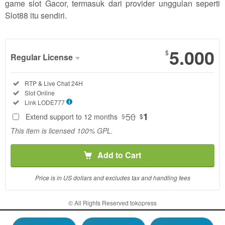
game slot Gacor, termasuk dari provider unggulan seperti
Slot88 itu sendiri.
5.000
$
Regular License
Regular
Included:
RTP & Live Chat 24H
License
Included:
Slot Online
SELECTED
Included:
Link LODE777
37
$
50
1
Extend support to 12 months
$
$
Use, by
This item is licensed 100% GPL.
you or
one
Add to Cart
client, in
a single
end
Price is in US dollars and excludes tax and handling fees
product
which
© All Rights Reserved tokopress
end
Contact the Envato Market Help Team
users