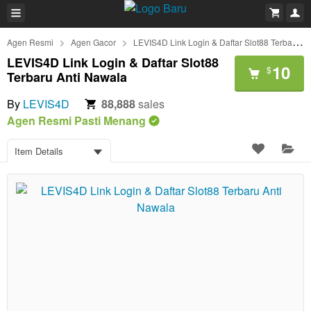
Agen Resmi
Agen Gacor
LEVIS4D Link Login & Daftar Slot88 Terbaru Anti Nawala
LEVIS4D Link Login & Daftar Slot88
10
$
Terbaru Anti Nawala
By
LEVIS4D
88,888
sales
Agen Resmi Pasti Menang
Item Details