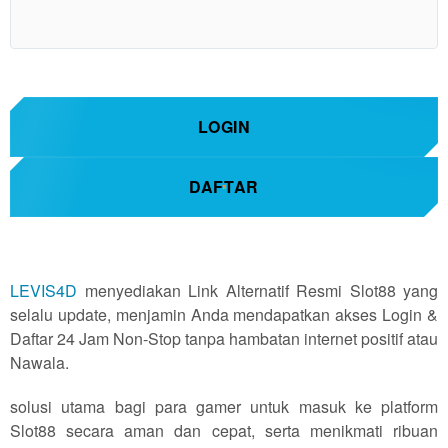
Show More
LOGIN
DAFTAR
LEVIS4D
menyediakan Link Alternatif Resmi Slot88 yang
selalu update, menjamin Anda mendapatkan akses Login &
Daftar 24 Jam Non-Stop tanpa hambatan internet positif atau
Nawala.
solusi utama bagi para gamer untuk masuk ke platform
Slot88 secara aman dan cepat, serta menikmati ribuan