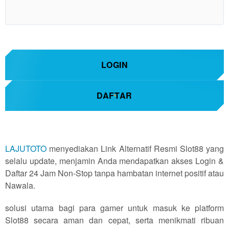
Show More
LOGIN
DAFTAR
LAJUTOTO
menyediakan Link Alternatif Resmi Slot88 yang
selalu update, menjamin Anda mendapatkan akses Login &
Daftar 24 Jam Non-Stop tanpa hambatan internet positif atau
Nawala.
solusi utama bagi para gamer untuk masuk ke platform
Slot88 secara aman dan cepat, serta menikmati ribuan