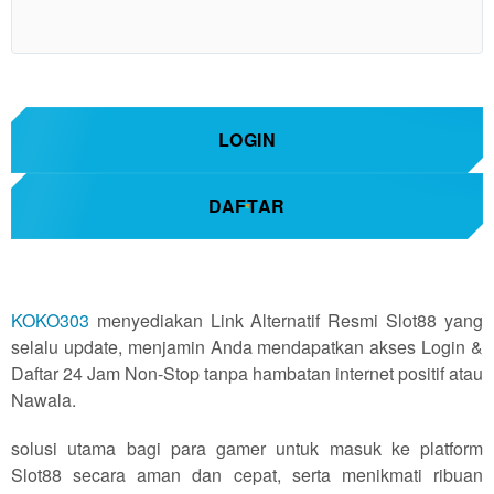
Show More
LOGIN
DAFTAR
KOKO303
menyediakan Link Alternatif Resmi Slot88 yang
selalu update, menjamin Anda mendapatkan akses Login &
Daftar 24 Jam Non-Stop tanpa hambatan internet positif atau
Nawala.
solusi utama bagi para gamer untuk masuk ke platform
Slot88 secara aman dan cepat, serta menikmati ribuan