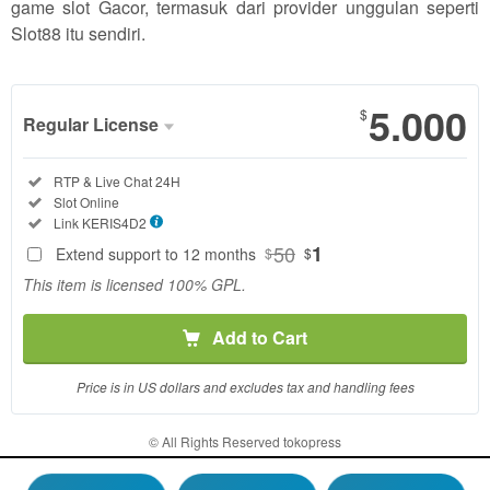
game slot Gacor, termasuk dari provider unggulan seperti
Slot88 itu sendiri.
5.000
$
Regular License
Regular
Included:
RTP & Live Chat 24H
License
Included:
Slot Online
SELECTED
Included:
Link KERIS4D2
37
$
50
1
Extend support to 12 months
$
$
Use, by
This item is licensed 100% GPL.
you or
one
Add to Cart
client, in
a single
end
Price is in US dollars and excludes tax and handling fees
product
which
© All Rights Reserved tokopress
end
Contact the Envato Market Help Team
users