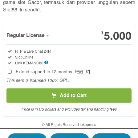
game slot Gacor, termasuk dari provider unggulan seperti
Slot88 itu sendiri.
5.000
$
Regular License
Regular
Included:
RTP & Live Chat 24H
License
Included:
Slot Online
SELECTED
Included:
Link KEMANG88
37
$
50
1
Extend support to 12 months
$
$
Use, by
This item is licensed 100% GPL.
you or
one
Add to Cart
client, in
a single
end
Price is in US dollars and excludes tax and handling fees
product
which
© All Rights Reserved tokopress
end
Contact the Envato Market Help Team
users