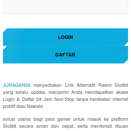
Show More
LOGIN
DAFTAR
JURAGAN55
menyediakan Link Alternatif Resmi Slot88
yang selalu update, menjamin Anda mendapatkan akses
Login & Daftar 24 Jam Non-Stop tanpa hambatan internet
positif atau Nawala.
solusi utama bagi para gamer untuk masuk ke platform
Slot88 secara aman dan cepat, serta menikmati ribuan