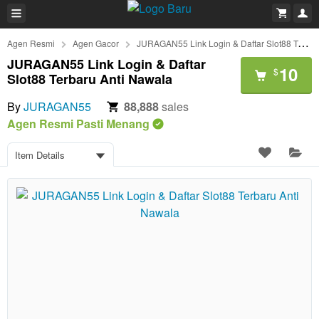
Agen Resmi
Agen Gacor
JURAGAN55 Link Login & Daftar Slot88 Terbaru Anti Nawala
JURAGAN55 Link Login & Daftar
10
$
Slot88 Terbaru Anti Nawala
By
JURAGAN55
88,888
sales
Agen Resmi Pasti Menang
Item Details