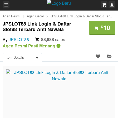
Agen Resmi
Agen Gacor
JPSLOT88 Link Login & Daftar Slot88 Terbaru Anti Nawala
JPSLOT88 Link Login & Daftar
10
$
Slot88 Terbaru Anti Nawala
By
JPSLOT88
88,888
sales
Agen Resmi Pasti Menang
Item Details