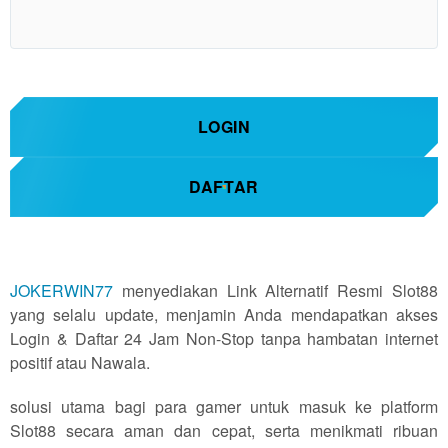
Show More
LOGIN
DAFTAR
JOKERWIN77
menyediakan Link Alternatif Resmi Slot88
yang selalu update, menjamin Anda mendapatkan akses
Login & Daftar 24 Jam Non-Stop tanpa hambatan internet
positif atau Nawala.
solusi utama bagi para gamer untuk masuk ke platform
Slot88 secara aman dan cepat, serta menikmati ribuan