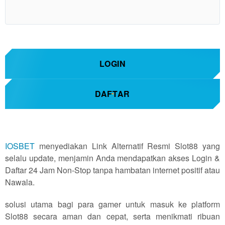
Show More
LOGIN
DAFTAR
IOSBET
menyediakan Link Alternatif Resmi Slot88 yang
selalu update, menjamin Anda mendapatkan akses Login &
Daftar 24 Jam Non-Stop tanpa hambatan internet positif atau
Nawala.
solusi utama bagi para gamer untuk masuk ke platform
Slot88 secara aman dan cepat, serta menikmati ribuan