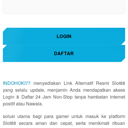
Show More
LOGIN
DAFTAR
INDOHOKI77
menyediakan Link Alternatif Resmi Slot88
yang selalu update, menjamin Anda mendapatkan akses
Login & Daftar 24 Jam Non-Stop tanpa hambatan internet
positif atau Nawala.
solusi utama bagi para gamer untuk masuk ke platform
Slot88 secara aman dan cepat, serta menikmati ribuan