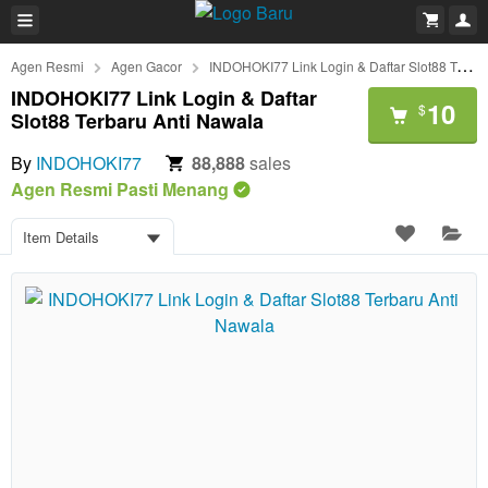
Agen Resmi
Agen Gacor
INDOHOKI77 Link Login & Daftar Slot88 Terbaru Anti Nawala
INDOHOKI77 Link Login & Daftar
10
$
Slot88 Terbaru Anti Nawala
By
INDOHOKI77
88,888
sales
Agen Resmi Pasti Menang
Item Details