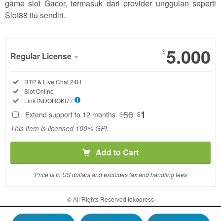
game slot Gacor, termasuk dari provider unggulan seperti
Slot88 itu sendiri.
5.000
$
Regular License
Regular
Included:
RTP & Live Chat 24H
License
Included:
Slot Online
SELECTED
Included:
Link INDOHOKI77
37
$
50
1
Extend support to 12 months
$
$
Use, by
This item is licensed 100% GPL.
you or
one
Add to Cart
client, in
a single
end
Price is in US dollars and excludes tax and handling fees
product
which
© All Rights Reserved tokopress
end
Contact the Envato Market Help Team
users