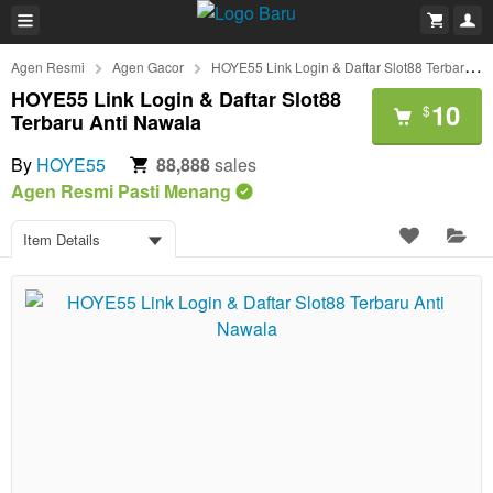
Agen Resmi
Agen Gacor
HOYE55 Link Login & Daftar Slot88 Terbaru Anti Nawala
HOYE55 Link Login & Daftar Slot88
10
$
Terbaru Anti Nawala
By
HOYE55
88,888
sales
Agen Resmi Pasti Menang
Item Details