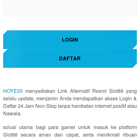
Show More
LOGIN
DAFTAR
HOYE55
menyediakan Link Alternatif Resmi Slot88 yang
selalu update, menjamin Anda mendapatkan akses Login &
Daftar 24 Jam Non-Stop tanpa hambatan internet positif atau
Nawala.
solusi utama bagi para gamer untuk masuk ke platform
Slot88 secara aman dan cepat, serta menikmati ribuan