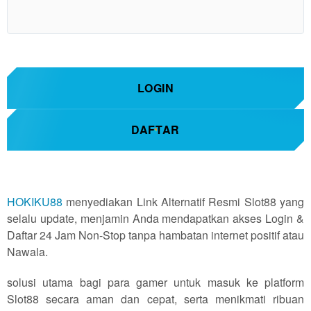
Show More
LOGIN
DAFTAR
HOKIKU88
menyediakan Link Alternatif Resmi Slot88 yang
selalu update, menjamin Anda mendapatkan akses Login &
Daftar 24 Jam Non-Stop tanpa hambatan internet positif atau
Nawala.
solusi utama bagi para gamer untuk masuk ke platform
Slot88 secara aman dan cepat, serta menikmati ribuan