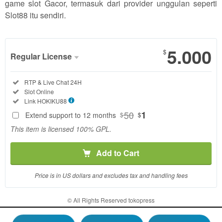
game slot Gacor, termasuk dari provider unggulan seperti
Slot88 itu sendiri.
5.000
$
Regular License
Regular
Included:
RTP & Live Chat 24H
License
Included:
Slot Online
SELECTED
Included:
Link HOKIKU88
37
$
50
1
Extend support to 12 months
$
$
Use, by
This item is licensed 100% GPL.
you or
one
Add to Cart
client, in
a single
end
Price is in US dollars and excludes tax and handling fees
product
which
© All Rights Reserved tokopress
end
Contact the Envato Market Help Team
users