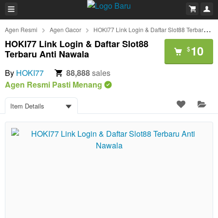
Agen Resmi
Agen Gacor
HOKI77 Link Login & Daftar Slot88 Terbaru Anti Nawala
HOKI77 Link Login & Daftar Slot88
10
$
Terbaru Anti Nawala
By
HOKI77
88,888
sales
Agen Resmi Pasti Menang
Item Details