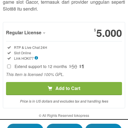
game slot Gacor, termasuk dari provider unggulan seperti
Slot88 itu sendiri.
5.000
$
Regular License
Regular
Included:
RTP & Live Chat 24H
License
Included:
Slot Online
SELECTED
Included:
Link HOKI77
37
$
50
1
Extend support to 12 months
$
$
Use, by
This item is licensed 100% GPL.
you or
one
Add to Cart
client, in
a single
end
Price is in US dollars and excludes tax and handling fees
product
which
© All Rights Reserved tokopress
end
Contact the Envato Market Help Team
users