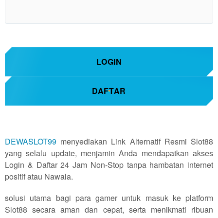
Show More
LOGIN
DAFTAR
DEWASLOT99
menyediakan Link Alternatif Resmi Slot88
yang selalu update, menjamin Anda mendapatkan akses
Login & Daftar 24 Jam Non-Stop tanpa hambatan internet
positif atau Nawala.
solusi utama bagi para gamer untuk masuk ke platform
Slot88 secara aman dan cepat, serta menikmati ribuan