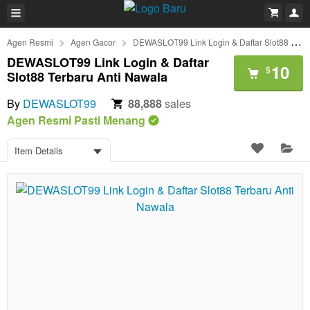
Agen Resmi
Agen Gacor
DEWASLOT99 Link Login & Daftar Slot88 Terbaru Anti Nawala
DEWASLOT99 Link Login & Daftar
10
$
Slot88 Terbaru Anti Nawala
By
DEWASLOT99
88,888
sales
Agen Resmi Pasti Menang
Item Details