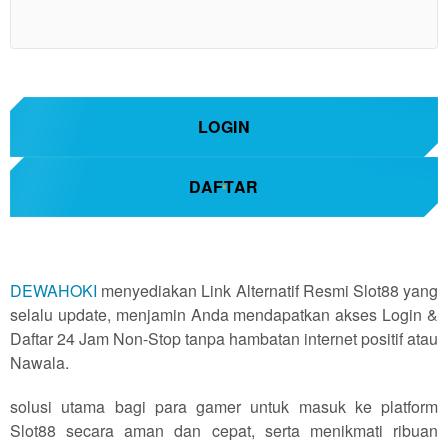
Show More
LOGIN
DAFTAR
DEWAHOKI
menyediakan Link Alternatif Resmi Slot88 yang
selalu update, menjamin Anda mendapatkan akses Login &
Daftar 24 Jam Non-Stop tanpa hambatan internet positif atau
Nawala.
solusi utama bagi para gamer untuk masuk ke platform
Slot88 secara aman dan cepat, serta menikmati ribuan