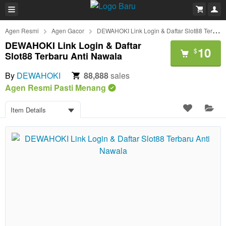
Agen Resmi
Agen Gacor
DEWAHOKI Link Login & Daftar Slot88 Terbaru Anti Nawala
DEWAHOKI Link Login & Daftar
10
$
Slot88 Terbaru Anti Nawala
By
DEWAHOKI
88,888
sales
Agen Resmi Pasti Menang
Item Details