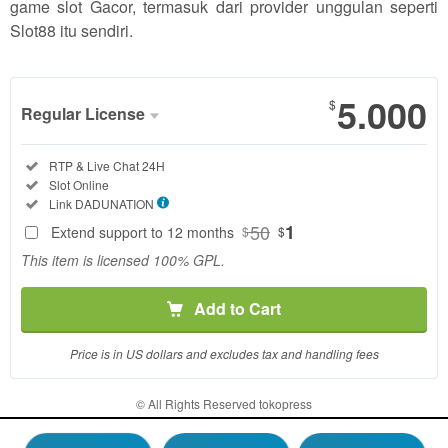
game slot Gacor, termasuk dari provider unggulan seperti
Slot88 itu sendiri.
5.000
$
Regular License
Regular
Included:
RTP & Live Chat 24H
License
Included:
Slot Online
SELECTED
Included:
Link DADUNATION
37
$
50
1
Extend support to 12 months
$
$
Use, by
This item is licensed 100% GPL.
you or
one
Add to Cart
client, in
a single
end
Price is in US dollars and excludes tax and handling fees
product
which
© All Rights Reserved tokopress
end
Contact the Envato Market Help Team
users