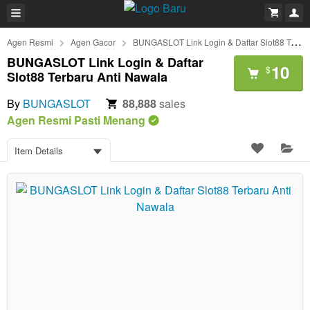
Agen Resmi
Agen Gacor
BUNGASLOT Link Login & Daftar Slot88 Terbaru Anti Nawala
BUNGASLOT Link Login & Daftar
10
$
Slot88 Terbaru Anti Nawala
By
BUNGASLOT
88,888
sales
Agen Resmi Pasti Menang
Item Details