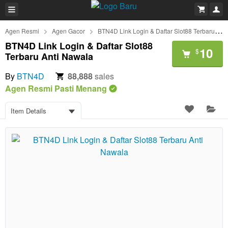
Agen Resmi
Agen Gacor
BTN4D Link Login & Daftar Slot88 Terbaru Anti Nawala
BTN4D Link Login & Daftar Slot88
10
$
Terbaru Anti Nawala
By
BTN4D
88,888
sales
Agen Resmi Pasti Menang
Item Details