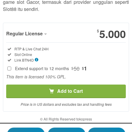
game slot Gacor, termasuk dari provider unggulan seperti
Slot88 itu sendiri.
5.000
$
Regular License
Regular
Included:
RTP & Live Chat 24H
License
Included:
Slot Online
SELECTED
Included:
Link BTN4D
37
$
50
1
Extend support to 12 months
$
$
Use, by
This item is licensed 100% GPL.
you or
one
Add to Cart
client, in
a single
end
Price is in US dollars and excludes tax and handling fees
product
which
© All Rights Reserved tokopress
end
Contact the Envato Market Help Team
users