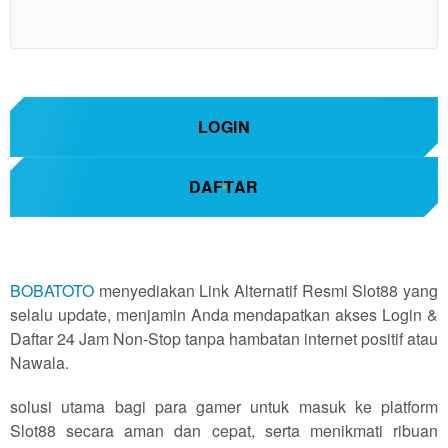
Show More
LOGIN
DAFTAR
BOBATOTO
menyediakan Link Alternatif Resmi Slot88 yang
selalu update, menjamin Anda mendapatkan akses Login &
Daftar 24 Jam Non-Stop tanpa hambatan internet positif atau
Nawala.
solusi utama bagi para gamer untuk masuk ke platform
Slot88 secara aman dan cepat, serta menikmati ribuan