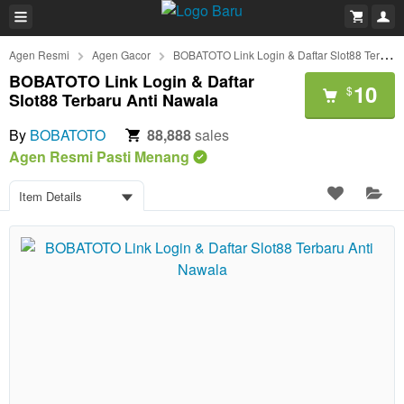
Agen Resmi
Agen Gacor
BOBATOTO Link Login & Daftar Slot88 Terbaru Anti Nawala
BOBATOTO Link Login & Daftar
10
$
Slot88 Terbaru Anti Nawala
By
BOBATOTO
88,888
sales
Agen Resmi Pasti Menang
Item Details