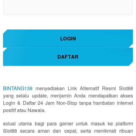
Show More
LOGIN
DAFTAR
BINTANG138
menyediakan Link Alternatif Resmi Slot88
yang selalu update, menjamin Anda mendapatkan akses
Login & Daftar 24 Jam Non-Stop tanpa hambatan internet
positif atau Nawala.
solusi utama bagi para gamer untuk masuk ke platform
Slot88 secara aman dan cepat, serta menikmati ribuan