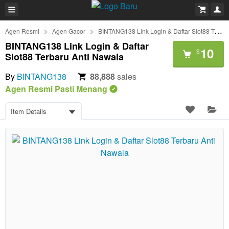
Agen Resmi
Agen Gacor
BINTANG138 Link Login & Daftar Slot88 Terbaru Anti Nawala
BINTANG138 Link Login & Daftar
10
$
Slot88 Terbaru Anti Nawala
By
BINTANG138
88,888
sales
Agen Resmi Pasti Menang
Item Details