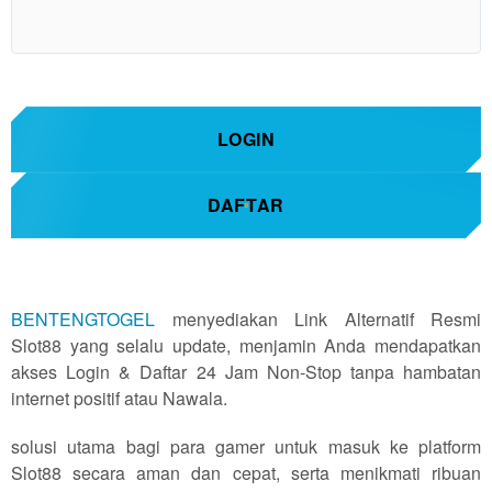
Show More
LOGIN
DAFTAR
BENTENGTOGEL
menyediakan Link Alternatif Resmi
Slot88 yang selalu update, menjamin Anda mendapatkan
akses Login & Daftar 24 Jam Non-Stop tanpa hambatan
internet positif atau Nawala.
solusi utama bagi para gamer untuk masuk ke platform
Slot88 secara aman dan cepat, serta menikmati ribuan